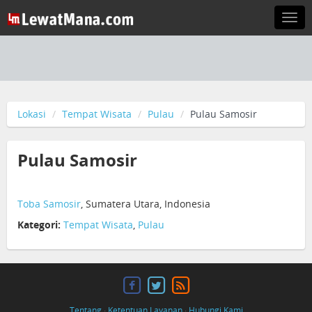
Togg
navi
Lokasi
Tempat Wisata
Pulau
Pulau Samosir
Pulau Samosir
Toba Samosir
, Sumatera Utara, Indonesia
Kategori:
Tempat Wisata
,
Pulau
Tentang
·
Ketentuan Layanan
·
Hubungi Kami