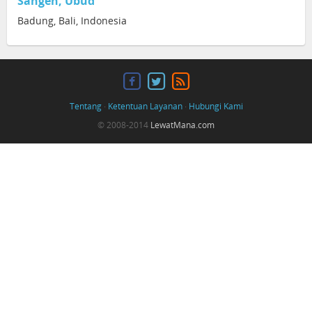
Sangeh, Ubud
Badung, Bali, Indonesia
Tentang
·
Ketentuan Layanan
·
Hubungi Kami
© 2008-2014
LewatMana.com