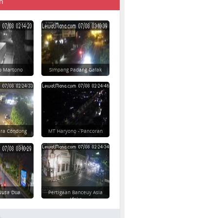
n
yo Martono
Simpang Padang Galak
ara Condong
MT Haryono - Pancoran
 Nusa Dua
Pertigaan Banceuy Asia
Afrika