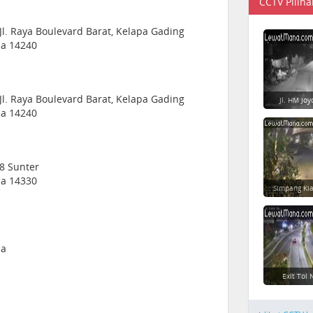
CCTV Piliha
Jl. Raya Boulevard Barat, Kelapa Gading
sia 14240
Jl. Raya Boulevard Barat, Kelapa Gading
Jl. HM Jo
sia 14240
 8 Sunter
sia 14330
Simpang Ki
ia
Exit Tol