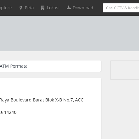
xplore
Peta
Lokasi
Download
ATM Permata
Raya Boulevard Barat Blok X-B No.7, ACC
sia 14240