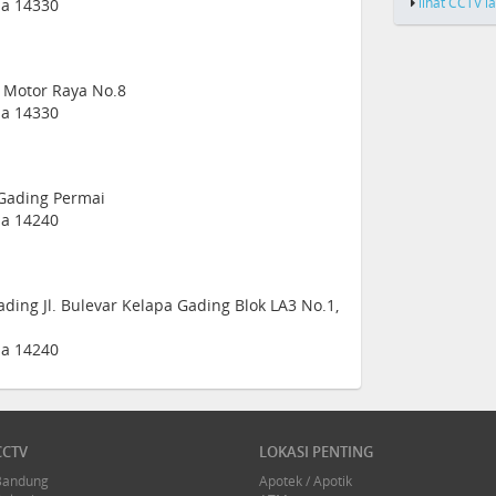
lihat CCTV l
sia 14330
ya Motor Raya No.8
sia 14330
 Gading Permai
sia 14240
ing Jl. Bulevar Kelapa Gading Blok LA3 No.1,
sia 14240
CCTV
LOKASI PENTING
Bandung
Apotek / Apotik