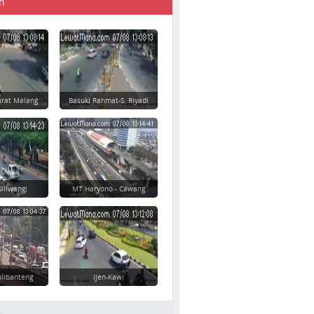
n
rat Malang
Basuki Rahmat-S. Riyadi
Siliwangi
MT Haryono - Cawang
alibanteng
Ijen-Kawi