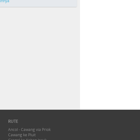
ainnya
RUTE
Ancol - Cawang via Priok
Cawang ke Pluit