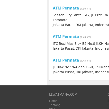
ATM Permata
(1.36 km)
Season City Lantai GF2, Jl. Prof. D
Tambora
Jakarta Barat, DKI Jakarta, Indones
ATM Permata
(1.43 km)
ITC Roxi Mas Blok B2 No.6 Jl.KH H
Jakarta Pusat, DKI Jakarta, Indone
ATM Permata
(1.45 km)
Jl. Biak No.19-A dan 19-B, Kelur
Jakarta Pusat, DKI Jakarta, Indone
LEWATMANA.COM
Home
Tentang