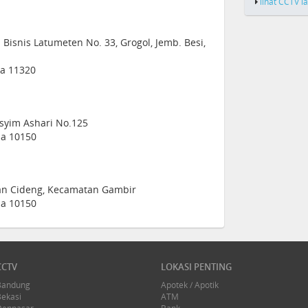
lihat CCTV l
R. Bisnis Latumeten No. 33, Grogol, Jemb. Besi,
ia 11320
asyim Ashari No.125
sia 10150
ahan Cideng, Kecamatan Gambir
sia 10150
CCTV
LOKASI PENTING
Bandung
Apotek / Apotik
Bekasi
ATM