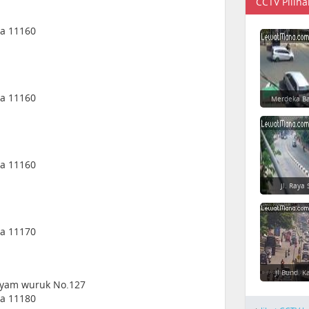
CCTV Piliha
ia 11160
ia 11160
Merdeka Ba
ia 11160
Jl. Raya 
ia 11170
Jl Bund. K
Hayam wuruk No.127
ia 11180