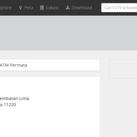
xplore
Peta
Lokasi
Download
ATM Permata
 Jembatan Lima
ia 11220