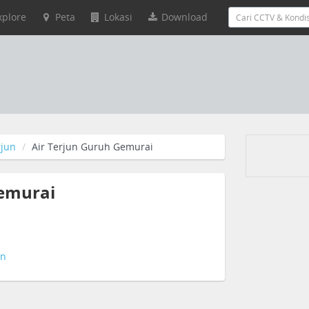
xplore
Peta
Lokasi
Download
rjun
Air Terjun Guruh Gemurai
Gemurai
un