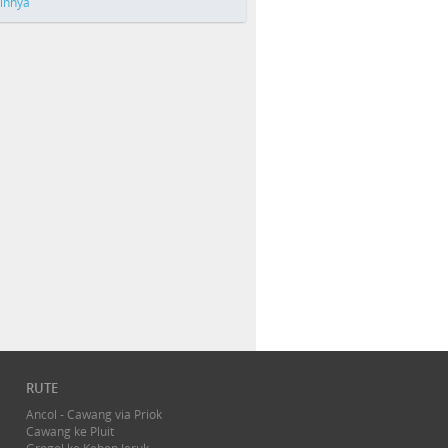
ainnya
RUTE
Ancol - Cawang via Priok
Cawang ke Pluit