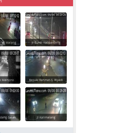
n
rat Malang
Jl Bund. Kalibanteng
yo Martono
Basuki Rahmat-S. Riyadi
dang Galak
Jl Kalimalang