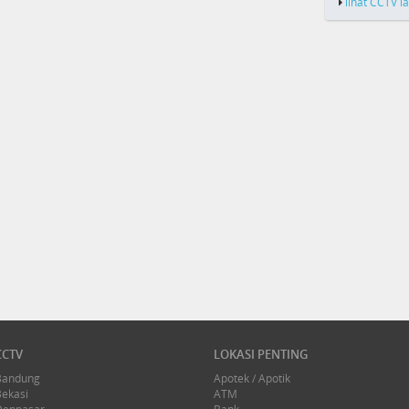
lihat CCTV l
CCTV
LOKASI PENTING
Bandung
Apotek / Apotik
Bekasi
ATM