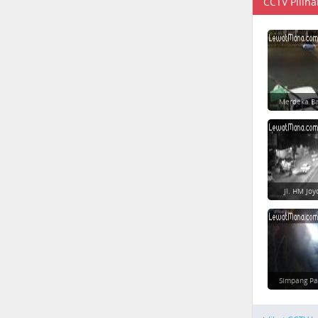
CCTV Piliha
Merdeka Ba
Jl. HM Jo
Simpang Pa