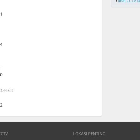
lihat CCTV l
21
14
I
00
(5.44 km)
12
CCTV
LOKASI PENTING