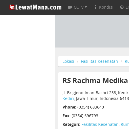
CCTV
Kondisi
E
Lokasi
Fasilitas Kesehatan
R
RS Rachma Medika
Jl. Brigjend Iman Bachri 238, Kedir
Kediri
, Jawa Timur, Indonesia 641
Phone:
(0354) 683640
Fax:
(0354) 696793
Kategori:
Fasilitas Kesehatan
,
Rum