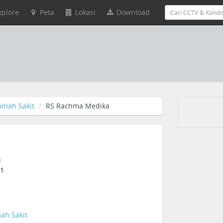
xplore
Peta
Lokasi
Download
umah Sakit
RS Rachma Medika
i
31
ah Sakit