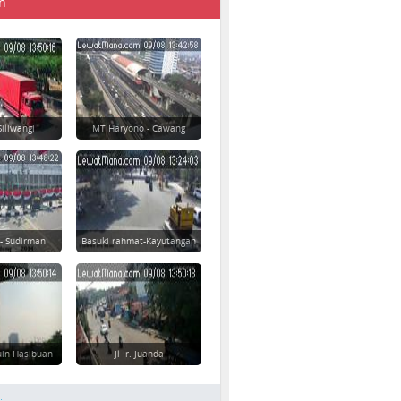
n
Siliwangi
MT Haryono - Cawang
 - Sudirman
Basuki rahmat-Kayutangan
uin Hasibuan
Jl Ir. Juanda