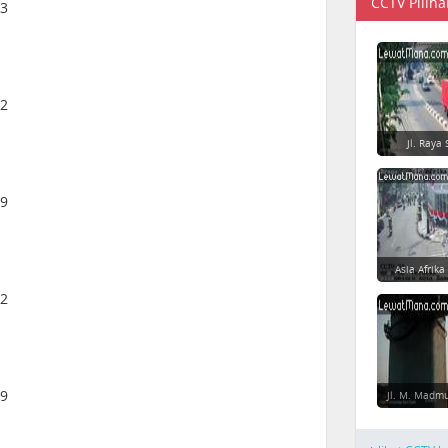
CCTV Piliha
33
82
Jl. Raya 
29
Asia Afrika
22
29
Jl. M. Madm