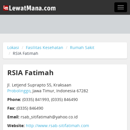
Togg
navi
Lokasi
Fasilitas Kesehatan
Rumah Sakit
RSIA Fatimah
RSIA Fatimah
Jl. Letjend Suprapto 55, Kraksaan
Probolinggo
, Jawa Timur, Indonesia 67282
Phone:
(0335) 841993, (0335) 846490
Fax:
(0335) 846490
Email:
rsab_sitifatimah@yahoo.co.id
Website:
http://www.rsab-sitifatimah.com