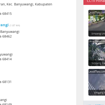
CCTV Piliha
garan, Kec. Banyuwangi, Kabupaten
a 68415
wangi
(1.87 km)
- Banyuwangi
Simpang Un
a 68462
nyuwangi
a 68414
Simpang Ki
a 68131
Simpang 
wangi
a 68149