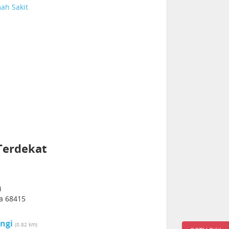
ah Sakit
Terdekat
i
a 68415
ngi
(0.82 km)