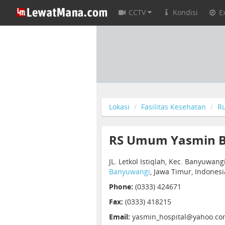
CCTV
Kondisi
E
Lokasi
Fasilitas Kesehatan
R
RS Umum Yasmin 
JL. Letkol Istiqlah, Kec. Banyuwang
Banyuwangi
, Jawa Timur, Indones
Phone:
(0333) 424671
Fax:
(0333) 418215
Email:
yasmin_hospital@yahoo.c