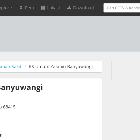
xplore
Peta
Lokasi
Download
umah Sakit
RS Umum Yasmin Banyuwangi
Banyuwangi
i
ia 68415
om