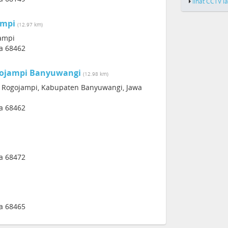
lihat CCTV l
mpi
(12.97 km)
ampi
a 68462
ojampi Banyuwangi
(12.98 km)
c. Rogojampi, Kabupaten Banyuwangi, Jawa
a 68462
a 68472
a 68465