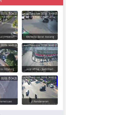
n
ud Jimbaran
Merdeka Barat Malang
ara Condong
Asia Afrika - Sudirman
Pamelisan
Jl Pandanaran