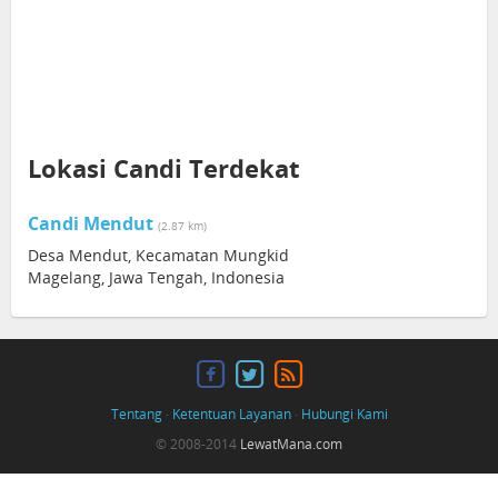
Lokasi Candi Terdekat
Candi Mendut
(2.87 km)
Desa Mendut, Kecamatan Mungkid
Magelang, Jawa Tengah, Indonesia
Tentang
·
Ketentuan Layanan
·
Hubungi Kami
© 2008-2014
LewatMana.com