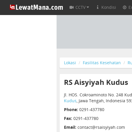
CCTV
Kondisi
E
Lokasi
Fasilitas Kesehatan
R
RS Aisyiyah Kudus
Jl. HOS. Cokroaminoto No. 248 Ku
Kudus
, Jawa Tengah, Indonesia 5
Phone:
0291-437780
Fax:
0291-437780
Email:
contact@rsaisyiyah.com