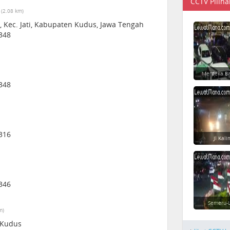
CCTV Piliha
(2.08 km)
en, Kec. Jati, Kabupaten Kudus, Jawa Tengah
348
Merdeka Ba
348
316
Jl Kal
346
Semeru-L
m)
 Kudus