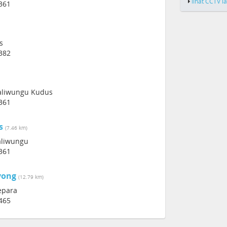
lihat CCTV l
361
s
382
kaliwungu Kudus
361
s
(7.46 km)
Kaliwungu
361
yong
(12.79 km)
epara
465