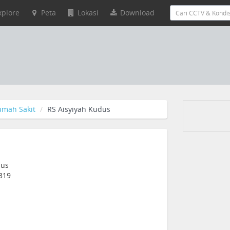
xplore
Peta
Lokasi
Download
umah Sakit
RS Aisyiyah Kudus
dus
9319