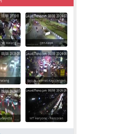
n
rat Malang
Ijen-Kawi
imalang
Basuki rahmat-Kayutangan
afayette
MT Haryono - Pancoran