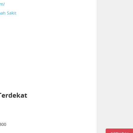
om/
ah Sakit
Terdekat
300