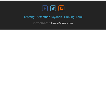
Tentang
·
Ketentuan Layanan
·
Hubungi Kami
© 2008-2014
LewatMana.com