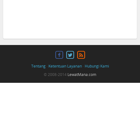
Tentang
·
Ketentuan Layanan
·
Hubungi Kami
© 2008-2014
LewatMana.com