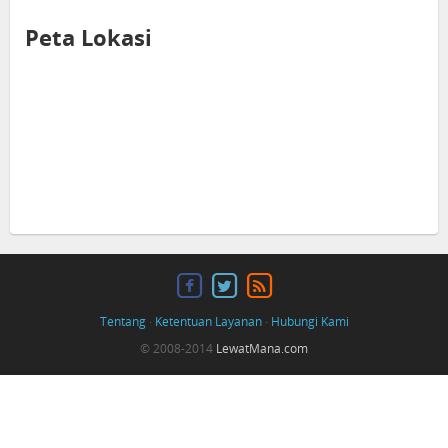
Peta Lokasi
Tentang
·
Ketentuan Layanan
·
Hubungi Kami
© 2008-2014
LewatMana.com