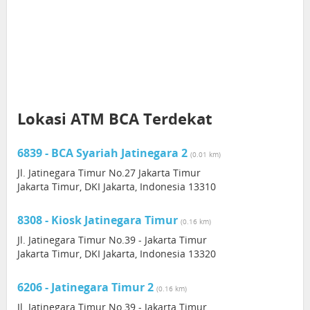
Lokasi ATM BCA Terdekat
6839 - BCA Syariah Jatinegara 2
(0.01 km)
Jl. Jatinegara Timur No.27 Jakarta Timur
Jakarta Timur, DKI Jakarta, Indonesia 13310
8308 - Kiosk Jatinegara Timur
(0.16 km)
Jl. Jatinegara Timur No.39 - Jakarta Timur
Jakarta Timur, DKI Jakarta, Indonesia 13320
6206 - Jatinegara Timur 2
(0.16 km)
Jl. Jatinegara Timur No.39 - Jakarta Timur