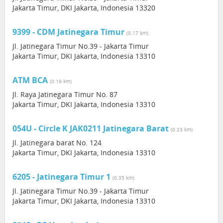
Jakarta Timur, DKI Jakarta, Indonesia 13320
9399 - CDM Jatinegara Timur
(0.17 km)
Jl. Jatinegara Timur No.39 - Jakarta Timur
Jakarta Timur, DKI Jakarta, Indonesia 13310
ATM BCA
(0.19 km)
Jl. Raya Jatinegara Timur No. 87
Jakarta Timur, DKI Jakarta, Indonesia 13310
054U - Circle K JAK0211 Jatinegara Barat
(0.23 km)
Jl. Jatinegara barat No. 124
Jakarta Timur, DKI Jakarta, Indonesia 13310
6205 - Jatinegara Timur 1
(0.35 km)
Jl. Jatinegara Timur No.39 - Jakarta Timur
Jakarta Timur, DKI Jakarta, Indonesia 13310