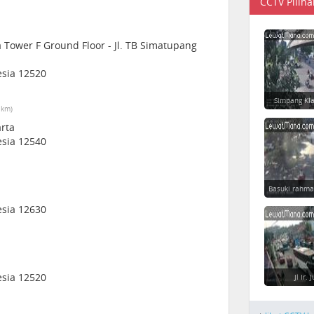
CCTV Piliha
 Tower F Ground Floor - Jl. TB Simatupang
esia 12520
Simpang Ki
 km)
arta
esia 12540
Basuki rahma
esia 12630
esia 12520
Jl Ir.