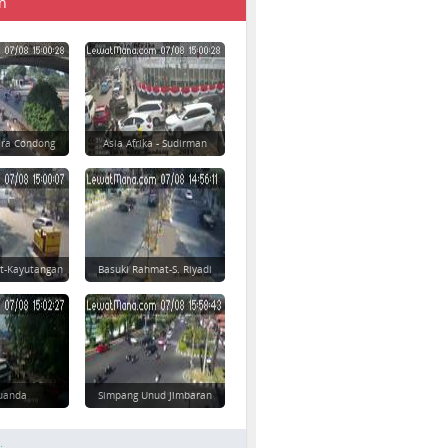
n
ara Condong
Asia Afrika - Sudirman
t-Kayutangan
Basuki Rahmat-S. Riyadi
 Juanda
Simpang Unud Jimbaran