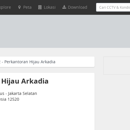
xplore
Peta
Lokasi
Download
 - Perkantoran Hijau Arkadia
 Hijau Arkadia
s - Jakarta Selatan
nesia 12520