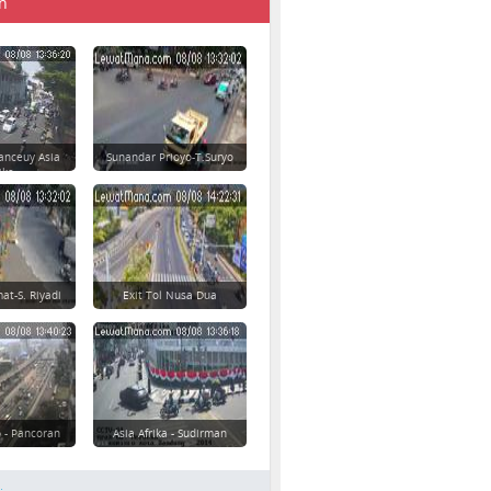
n
anceuy Asia
Sunandar Prioyo-T.Suryo
ika
at-S. Riyadi
Exit Tol Nusa Dua
 - Pancoran
Asia Afrika - Sudirman