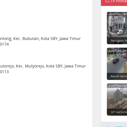
CCTV Piliha
ontong, Kec. Bubutan, Kota SBY, Jawa Timur
Pertigaan B
60174
Afr
utorejo, Kec. Mulyorejo, Kota SBY, Jawa Timur
60113
Basuki Rahm
MT Haryono