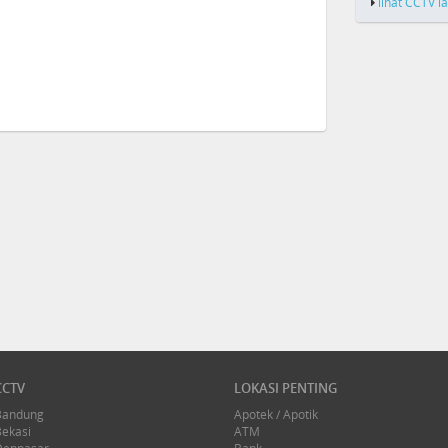
lihat CCTV l
CCTV
LOKASI PENTING
Bandung
Apotek / Apotik
Bekasi
ATM