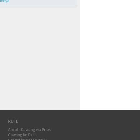
ainnya
RUTE
Ancol - Cawang via Priok
Cawang ke Pluit