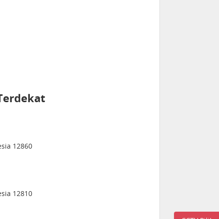
Terdekat
esia 12860
esia 12810