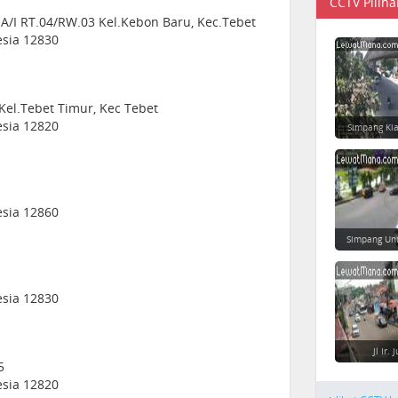
CCTV Piliha
 A/I RT.04/RW.03 Kel.Kebon Baru, Kec.Tebet
esia 12830
 Kel.Tebet Timur, Kec Tebet
esia 12820
Simpang Ki
esia 12860
Simpang Un
esia 12830
Jl Ir.
5
esia 12820