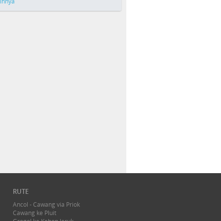
ainnya
RUTE
Ancol - Cawang via Priok
Cawang ke Pluit