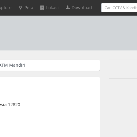
xplore
Peta
Lokasi
Download
ATM Mandiri
nesia 12820