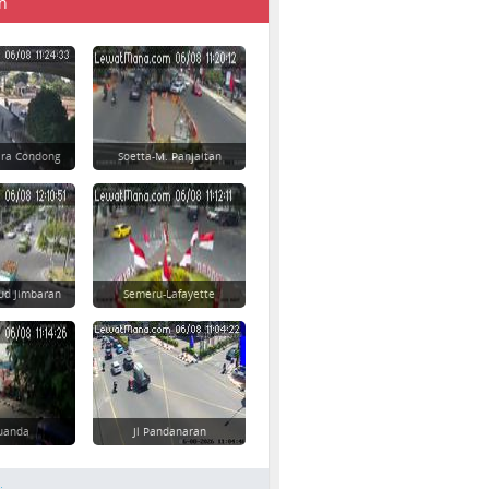
n
ara Condong
Soetta-M. Panjaitan
ud Jimbaran
Semeru-Lafayette
 Juanda
Jl Pandanaran