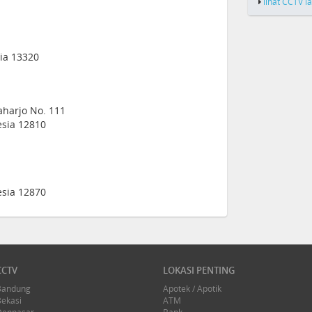
lihat CCTV l
sia 13320
Saharjo No. 111
esia 12810
esia 12870
CCTV
LOKASI PENTING
Bandung
Apotek / Apotik
Bekasi
ATM