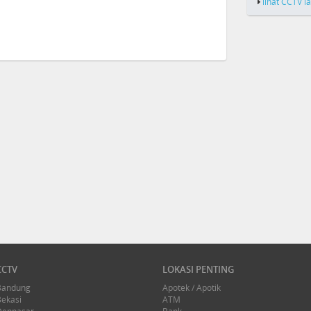
lihat CCTV l
CCTV
LOKASI PENTING
Bandung
Apotek / Apotik
Bekasi
ATM