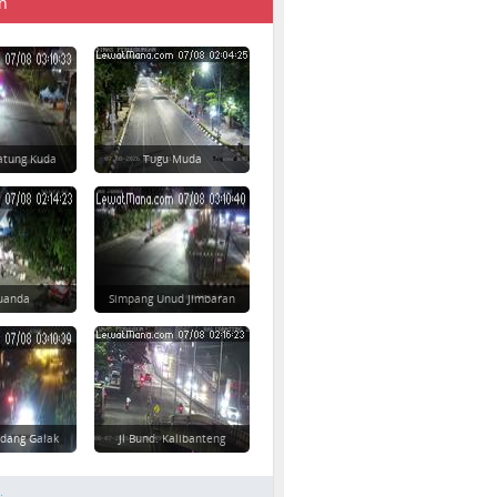
n
atung Kuda
Tugu Muda
 Juanda
Simpang Unud Jimbaran
dang Galak
Jl Bund. Kalibanteng