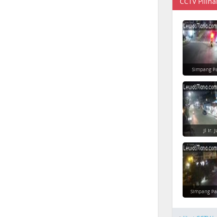
CCTV Piliha
Simpang P
Jl Ir.
Simpang Pa