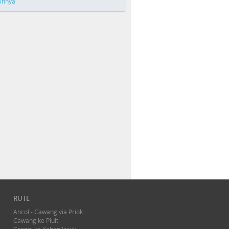
ainnya
RUTE
Ancol - Cawang via Priok
Cawang ke Pluit