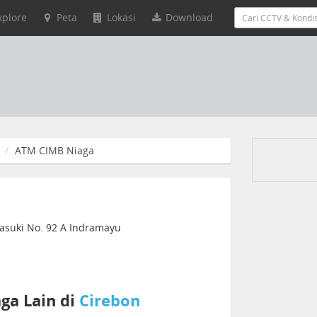
xplore
Peta
Lokasi
Download
ATM CIMB Niaga
Dasuki No. 92 A Indramayu
ga Lain di
Cirebon