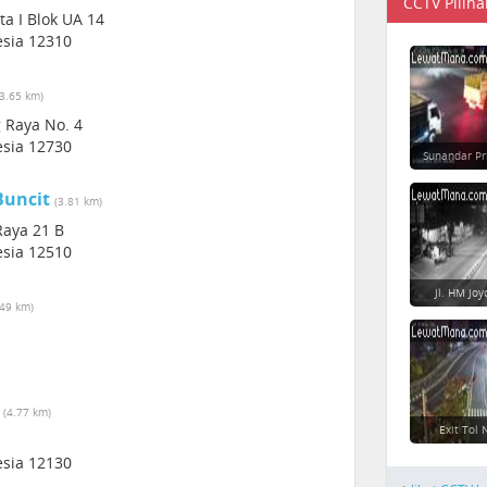
CCTV Piliha
ta I Blok UA 14
esia 12310
(3.65 km)
g Raya No. 4
esia 12730
Sunandar Pr
Buncit
(3.81 km)
Raya 21 B
esia 12510
Jl. HM Jo
.49 km)
(4.77 km)
Exit Tol
esia 12130