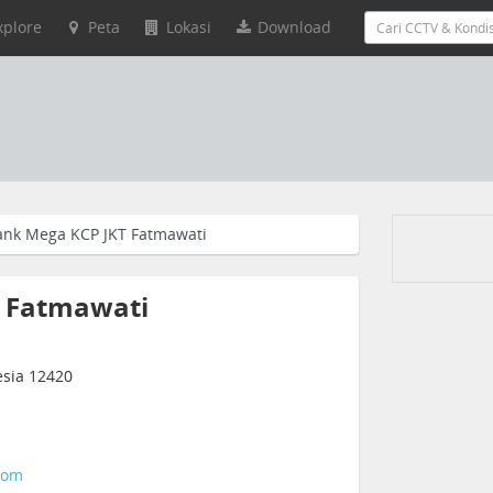
xplore
Peta
Lokasi
Download
ank Mega KCP JKT Fatmawati
 Fatmawati
nesia 12420
com