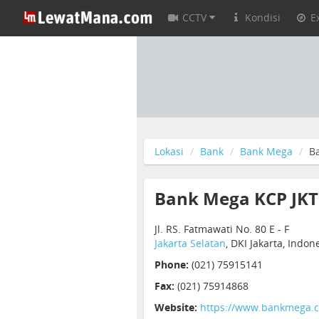
CCTV
Kondisi
E
Lokasi
Bank
Bank Mega
B
Bank Mega KCP JKT
Jl. RS. Fatmawati No. 80 E - F
Jakarta Selatan
, DKI Jakarta, Indo
Phone:
(021) 75915141
Fax:
(021) 75914868
Website:
https://www.bankmega.