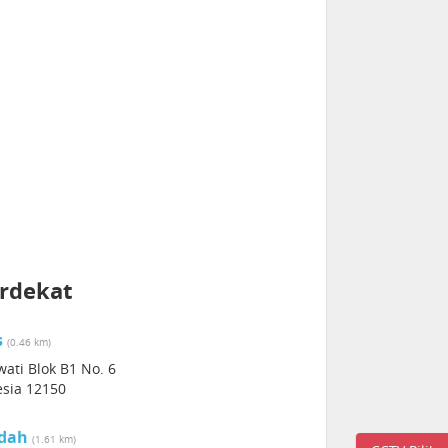
erdekat
s
(0.46 km)
ati Blok B1 No. 6
esia 12150
ndah
(1.61 km)