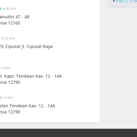
lihat CCTV l
n
(4.82 km)
anudin 47 - 48
esia 12160
(5.70 km)
, Ciputat Jl. Ciputat Raya
.17 km)
l. Kapt. Tendean Kav. 12 - 14A
esia 12790
(6.17 km)
pten Tendean Kav. 12 - 14A
esia 12790