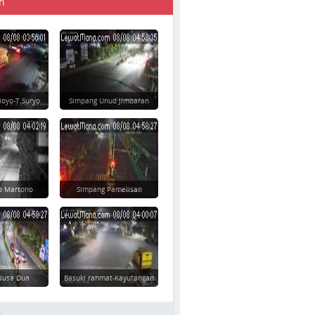
n
ioyo-T.Suryo
Simpang Unud Jimbaran
yo Martono
Simpang Pamelisan
 Nusa Dua
Basuki rahmat-Kayutangan