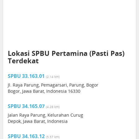
Lokasi SPBU Pertamina (Pasti Pas)
Terdekat
SPBU 33.163.01
(2.14 km)
Jl. Raya Parung, Pemagarsari, Parung, Bogor
Bogor, Jawa Barat, Indonesia 16330
SPBU 34.165.07
(4.28 km)
Jalan Raya Parung, Kelurahan Curug
Depok, Jawa Barat, Indonesia
SPBU 34.163.12
(5.57 km)