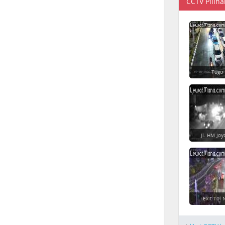
CCTV Piliha
Tugu
Jl. HM Jo
Exit Tol