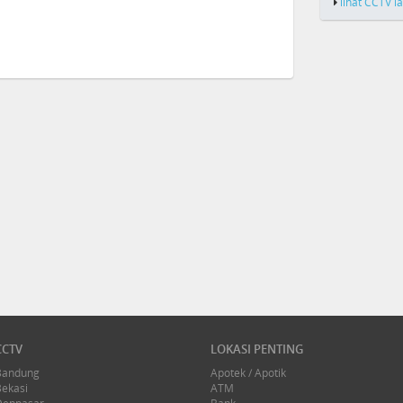
lihat CCTV l
CCTV
LOKASI PENTING
Bandung
Apotek / Apotik
Bekasi
ATM