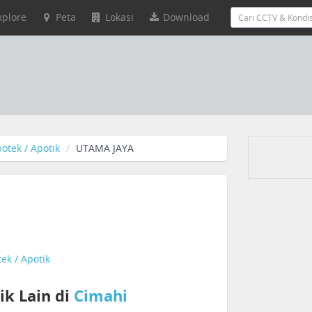
xplore
Peta
Lokasi
Download
otek / Apotik
UTAMA JAYA
ek / Apotik
ik Lain di
Cimahi