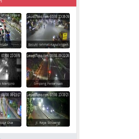
n
 Muda
Basuki rahmat-Kayutangan
yo Martono
Simpang Pamelisan
 Nusa Dua
Jl. Raya Siliwangi