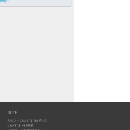
ainnya
RUTE
Ancol - Cawang via Priok
Cawang ke Pluit