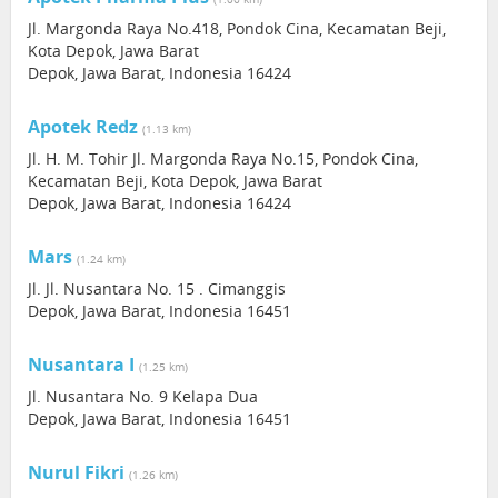
Jl. Margonda Raya No.418, Pondok Cina, Kecamatan Beji,
Kota Depok, Jawa Barat
Depok, Jawa Barat, Indonesia 16424
Apotek Redz
(1.13 km)
Jl. H. M. Tohir Jl. Margonda Raya No.15, Pondok Cina,
Kecamatan Beji, Kota Depok, Jawa Barat
Depok, Jawa Barat, Indonesia 16424
Mars
(1.24 km)
Jl. Jl. Nusantara No. 15 . Cimanggis
Depok, Jawa Barat, Indonesia 16451
Nusantara I
(1.25 km)
Jl. Nusantara No. 9 Kelapa Dua
Depok, Jawa Barat, Indonesia 16451
Nurul Fikri
(1.26 km)