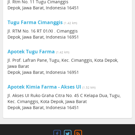
Jl. Rtm No. 11 Tugu Cimanggis
Depok, Jawa Barat, Indonesia 16451
Tugu Farma Cimanggis
(1.42 km)
Jl. RTM No. 16 RT 01/XI . Cimanggis
Depok, Jawa Barat, Indonesia 16951
Apotek Tugu Farma
(1.42 km)
Jl. Prof. Lafran Pane, Tugu, Kec. Cimanggis, Kota Depok,
Jawa Barat
Depok, Jawa Barat, Indonesia 16951
Apotek Kimia Farma - Akses UI
(1.52 km)
Jl. Akses UI Ruko Graha Citra No. 45 C Kelapa Dua, Tugu,
Kec. Cimanggis, Kota Depok, Jawa Barat
Depok, Jawa Barat, Indonesia 16451