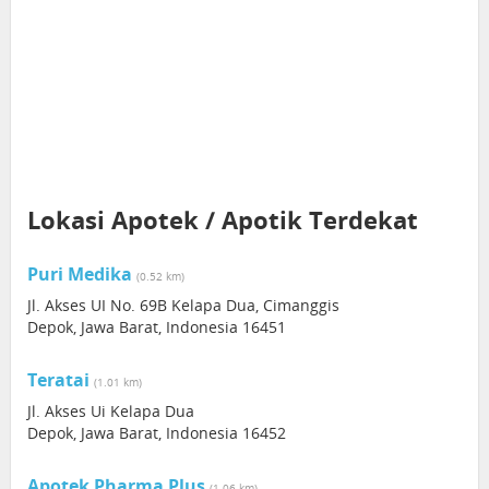
Lokasi Apotek / Apotik Terdekat
Puri Medika
(0.52 km)
Jl. Akses UI No. 69B Kelapa Dua, Cimanggis
Depok, Jawa Barat, Indonesia 16451
Teratai
(1.01 km)
Jl. Akses Ui Kelapa Dua
Depok, Jawa Barat, Indonesia 16452
Apotek Pharma Plus
(1.06 km)