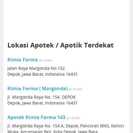
Lokasi Apotek / Apotik Terdekat
Kimia Farma
(0.13 km)
Jalan Raya Margonda No.152
Depok, Jawa Barat, Indonesia 16431
Kimia Farma ( Margonda)
(0.13 km)
Jl. Margonda Raya No. 154. DEPOK
Depok, Jawa Barat, Indonesia 16431
Apotek Kimia Farma 143
(0.13 km)
Jl. Margonda Raya No. 154 A, Depok, Pancoran MAS, Kemiri
Muka, Kecamatan Beji, Kota Depok, Jawa Bara