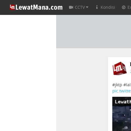
CCTV
Kondisi
E
#jktp #la
pic.twit