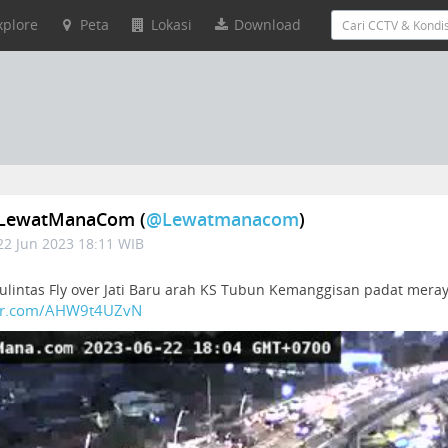
xplore
Peta
Lokasi
Download
LewatManaCom (
@lewatmanacom
)
22 Jun 2023 18:11 WIB
lulintas Fly over Jati Baru arah KS Tubun Kemanggisan padat mera
ter.com/AHW9t4UZvN