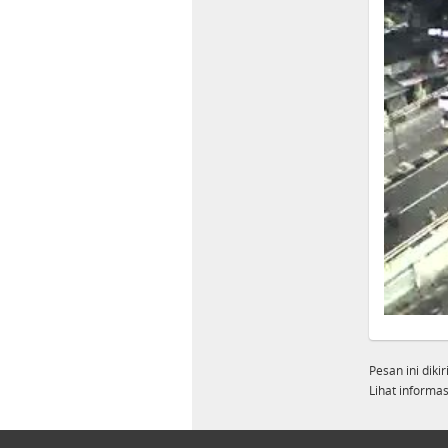
Pesan ini diki
Lihat informasi