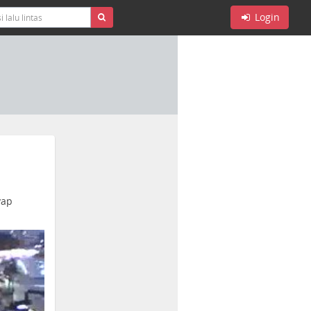
Login
yap