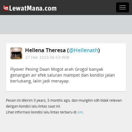
Togg
navi
Hellena Theresa (
@hellenath
)
27 Feb 2023 06:53 WIB
Flyover Pesing Daan Mogot arah Grogol banyak
genangan air efek saluran mampet dan kondisi jalan
berlubang, lalin jadi merayap.
Pesan ini dikirim 3 years, 5 months ago, dan mungkin sdh tidak relevan
dengan kondisi lalu lintas saat ini.
Lihat informasi kondisi lalu lintas terbaru di
sini
.