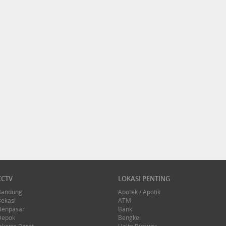
CCTV
LOKASI PENTING
Bandung
Apotek / Apotik
Bekasi
ATM
Denpasar
Bank
Depok
Bengkel