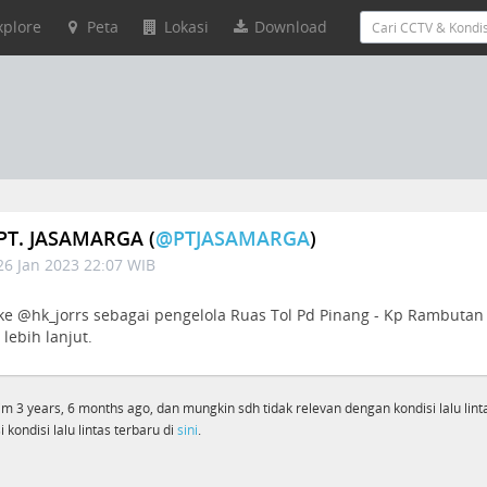
xplore
Peta
Lokasi
Download
PT. JASAMARGA (
@PTJASAMARGA
)
26 Jan 2023 22:07 WIB
ke @hk_jorrs sebagai pengelola Ruas Tol Pd Pinang - Kp Rambutan
 lebih lanjut.
rim 3 years, 6 months ago, dan mungkin sdh tidak relevan dengan kondisi lalu linta
 kondisi lalu lintas terbaru di
sini
.