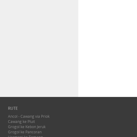
RUTE
Ancol - Cawang via Priok
Cawang ke Pluit
Grogol ke Kebon Jeruk
Grogol ke Pancoran