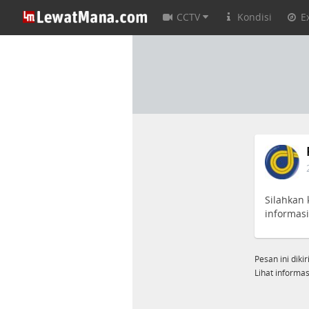
CCTV
Kondisi
E
Silahkan 
informasi
Pesan ini diki
Lihat informasi