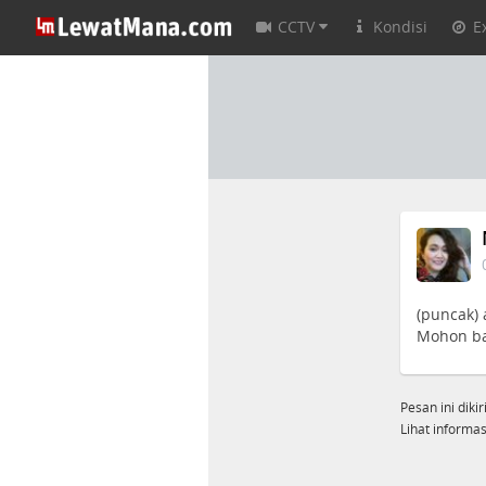
CCTV
Kondisi
E
(puncak) 
Mohon ba
Pesan ini diki
Lihat informasi