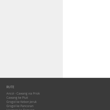
RUTE
Ancol - Cawang via Priok
Cawang ke Pluit
Grogol ke Kebon Jeruk
Grogol ke Pancoran