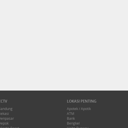
CCTV
LOKASI PENTING
Bandung
Apotek / Apotik
Bekasi
ATM
Denpasar
Bank
Depok
Bengkel