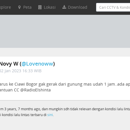
xplore
Peta
Lokasi
Download
Novy W (
@lovenoww
)
02 Jan 2023 16:33 WIB
arus ke Ciawi Bogor gak gerak dari gunung mas udah 1 jam..ada a
ntuan CC @RadioElshinta
rim 3 years, 7 months ago, dan mungkin sdh tidak relevan dengan kondisi lalu linta
 kondisi lalu lintas terbaru di
sini
.