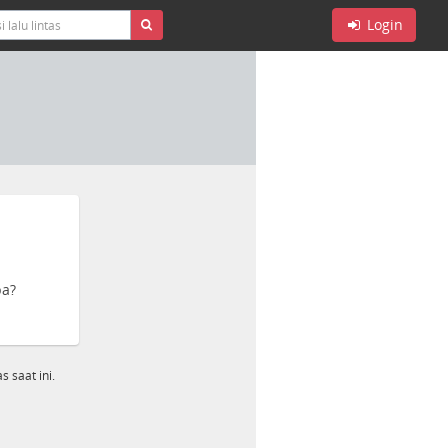
Login
pa?
s saat ini.