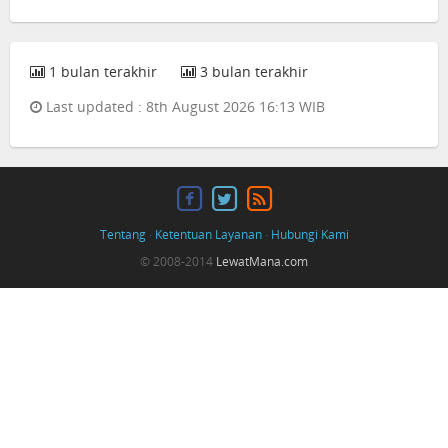
1 bulan terakhir
3 bulan terakhir
Last updated : 8th August 2026 16:13 WIB
Tentang
·
Ketentuan Layanan
·
Hubungi Kami
© 2008-2014
LewatMana.com