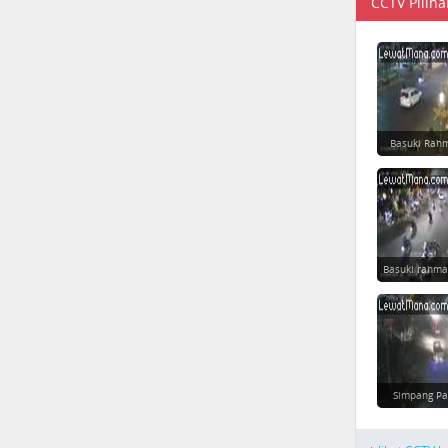
CCTV Piliha
Basuki Rahm
Basuki rahma
Simpang Pa