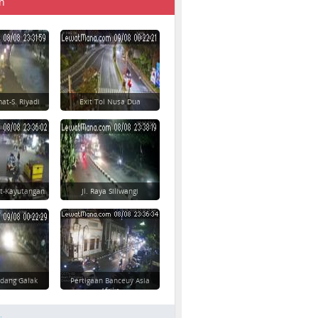
n
at-S. Riyadi
Exit Tol Nusa Dua
t-Kayutangan
Jl. Raya Siliwangi
dang Galak
Pertigaan Banceuy Asia
Afrika