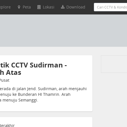
xplore
Peta
Lokasi
Download
stik CCTV Sudirman -
h Atas
Pusat
rada di jalan Jend. Sudirman, arah menjauhi
enuju ke Bunderan HI Thamrin. Arah
ya menuju Semanggi.
terakhir