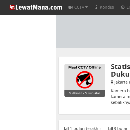
CCTV
Kondisi
E
Stati
Duku
Jakarta 
Kamera be
Sudirman - Dukuh Atas
kamera m
sebalikn
1 bulan terakhir
3 bulan 