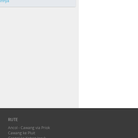
ainnya
RUTE
Ancol - Cawang via Priok
Cawang ke Pluit