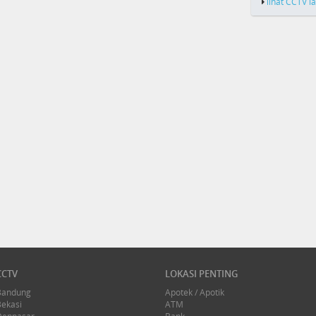
lihat CCTV l
CCTV
LOKASI PENTING
Bandung
Apotek / Apotik
Bekasi
ATM