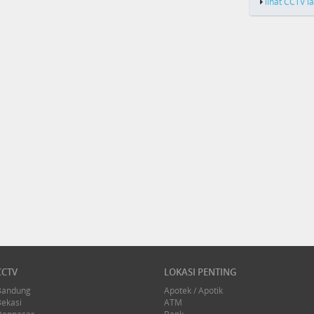
lihat CCTV l
CCTV
LOKASI PENTING
Bandung
Apotek / Apotik
Bekasi
ATM