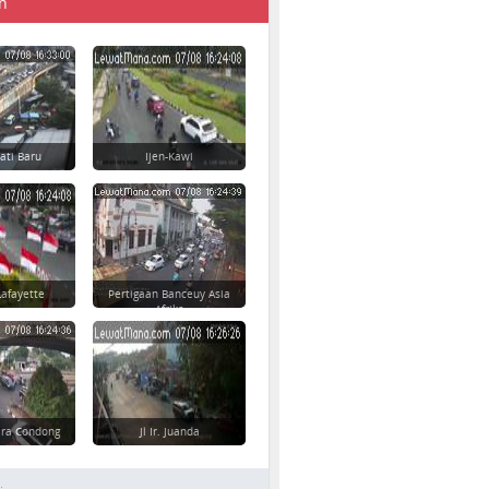
n
Jati Baru
Ijen-Kawi
afayette
Pertigaan Banceuy Asia
Afrika
ara Condong
Jl Ir. Juanda