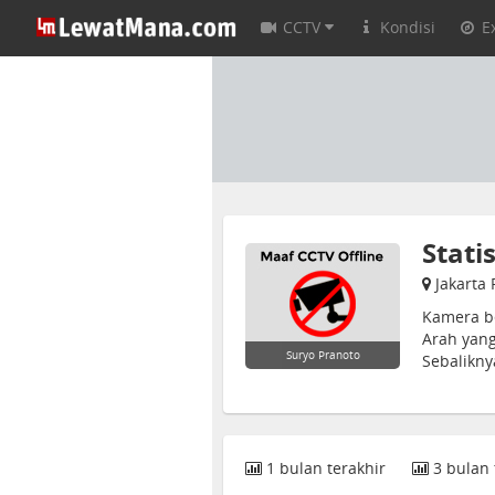
CCTV
Kondisi
E
Stati
Jakarta 
Kamera be
Arah yan
Suryo Pranoto
Sebalikn
1 bulan terakhir
3 bulan 