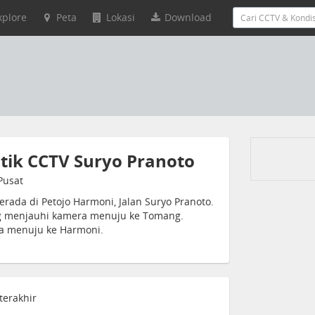
xplore
Peta
Lokasi
Download
stik CCTV Suryo Pranoto
Pusat
rada di Petojo Harmoni, Jalan Suryo Pranoto.
g menjauhi kamera menuju ke Tomang.
ya menuju ke Harmoni.
terakhir