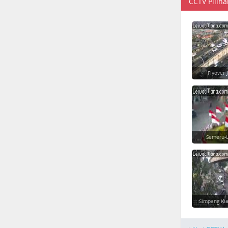
CCTV Piliha
Flyover 
Semeru-L
Simpang Ki