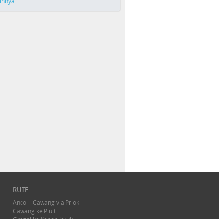
ainnya
RUTE
Ancol - Cawang via Priok
Cawang ke Pluit