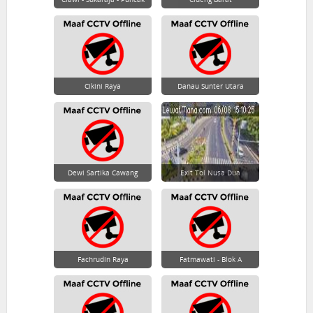
Cikini Raya
Danau Sunter Utara
Dewi Sartika Cawang
Exit Tol Nusa Dua
Fachrudin Raya
Fatmawati - Blok A